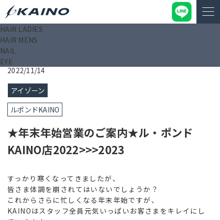
HAIR LADIES
KAINO－カイノ－【公式サイト】
>
ブログ
>
★年末年始営業の
HAIR MENS
ご案内★ル・ポンドKAINO店2022>>>2023
NAIL
EYE
2022/11/14
アイゾーン
ルポンドKAINO
★年末年始営業のご案内★ル・ポンド
KAINO店2022>>>2023
すっかり寒くなってきましたが、
皆さま体調を崩されてはいないでしょうか？
これからさらに忙しくなる年末年始ですが、
KAINOはスタッフ全員元気いっぱいお客さまをキレイにし