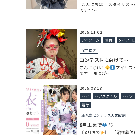
こんにちは！ スタイリスト
です^ ^
…
2025.11.02
アイゾーン
着付
メイクコ
深井本店
コンテストに向けて…
こんにちは！
アイリス
です。 まつげ
…
2025.08.13
ヘア
ヘアスタイル
ヘアア
着付
鹿児島センテラス天文館店
8月末まで
♡
〘 8月まで
〙 「浴衣着付