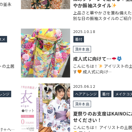
の釜永
やか振袖スタイル
上品さと華やかさを兼ね備えた
別な日の振袖スタイルのご紹介
2025.10.18
スメ
着付
深井本店
成人式に向けて…
トの土居
こんにちは！
アイリストの
す
成人式に向け
…
2025.06.12
レンジ
ヘアアレンジ
着付
メイクコ
深井本店
夏祭りのお支度はKAINO
せください！
こんにちは！ アイリストの土
け＋ヘ
…