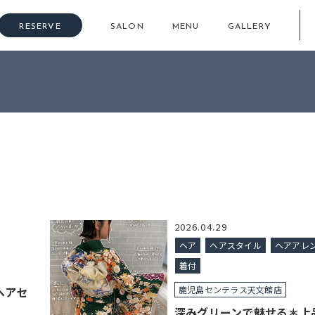
RESERVE
SALON
MENU
GALLERY
2026.04.29
ヘア
ヘアスタイル
ヘアアレ
着付
ヘアセ
鹿児島センテラス天文館店
深みグリーンで魅せる＊上