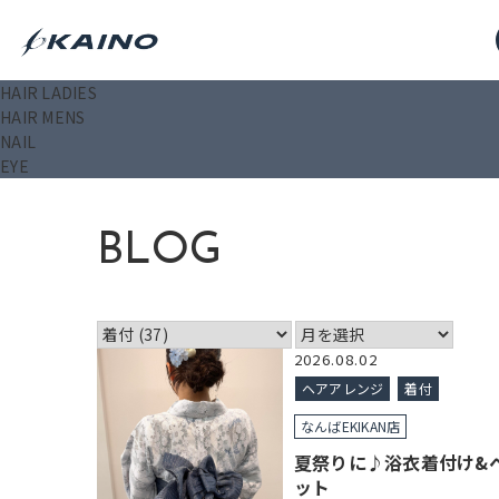
HAIR LADIES
KAINO－カイノ－【公式サイト】
>
ブログ
>
着付
HAIR MENS
NAIL
EYE
BLOG
2026.08.02
ヘアアレンジ
着付
なんばEKIKAN店
夏祭りに♪浴衣着付け&
ット