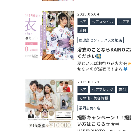
2025.06.04
ヘア
ヘアスタイル
ヘアア
着付
鹿児島センテラス天文館店
浴衣のことならKAINO
ください
夏といえばお祭り花火大会
せないのが浴衣ですよね
…
2025.03.29
ヘア
ヘアアレンジ
着付
その他・美容情報
福岡志免本店
撮影キャンペーン！！撮
い方はこちら☆★⇒