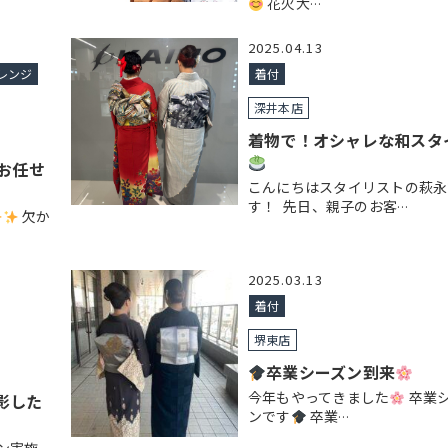
花火大
…
2025.04.13
レンジ
着付
深井本店
着物で！オシャレな和スタ
にお任せ
こんにちはスタイリストの萩永
す！ ⁡ 先日、親子のお客
…
欠か
2025.03.13
着付
堺東店
卒業シーズン到来
今年もやってきました
卒業
影した
ンです
卒業
…