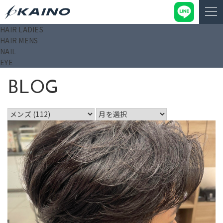
HAIR LADIES
KAINO－カイノ－【公式サイト】
>
ブログ
>
メンズ
HAIR MENS
NAIL
EYE
BLOG