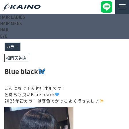
HAIR LADIES
KAINO－カイノ－【公式サイト】
>
ブログ
>
Blue black
HAIR MENS
NAIL
2025/01/09
EYE
カラー
福岡天神店
Blue black
こんにちは！天神店中川です！
色持ちも良いBlue black
2025年初カラーは寒色でかっこよく行きましょ
️