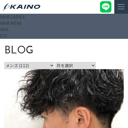
HAIR LADIES
KAINO－カイノ－【公式サイト】
>
ブログ
>
メンズ
HAIR MENS
NAIL
EYE
BLOG