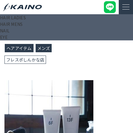
HAIR LADIES
KAINO－カイノ－【公式サイト】
>
ブログ
>
HAIR MENS
NAIL
2026/01/23
EYE
ヘアアイテム
メンズ
フレスポしんかな店