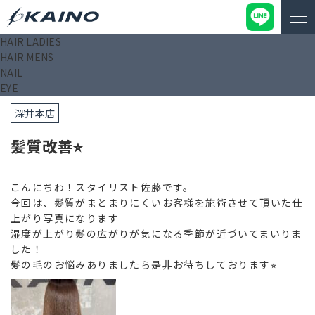
HAIR LADIES
KAINO－カイノ－【公式サイト】
>
ブログ
>
髪質改善⭐︎
HAIR MENS
NAIL
2025/04/23
EYE
深井本店
髪質改善⭐︎
こんにちわ！スタイリスト佐藤です。
今回は、髪質がまとまりにくいお客様を施術させて頂いた仕
上がり写真になります
湿度が上がり髪の広がりが気になる季節が近づいてまいりま
した！
髪の毛のお悩みありましたら是非お待ちしております⭐︎