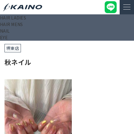
HAIR LADIES
KAINO－カイノ－【公式サイト】
>
ブログ
>
秋ネイル
HAIR MENS
NAIL
2025/09/30
EYE
堺東店
秋ネイル