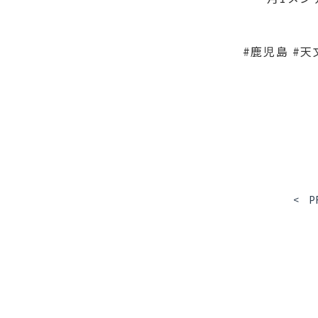
#鹿児島 #天
< P