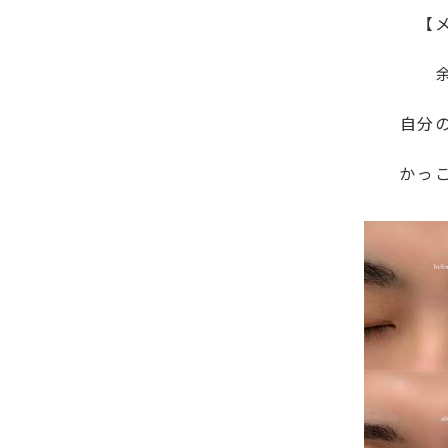
【
自分
かっ