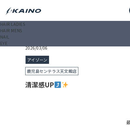
HAIR LADIES
KAINO－カイノ－【公式サイト】
>
ブログ
>
清潔感UP
HAIR MENS
NAIL
EYE
2026/03/06
アイゾーン
鹿児島センテラス天文館店
清潔感UP