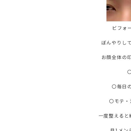
ビフォ
ぼんやりし
お顔全体の
〇毎日
〇モテ・
一度整えると
月1メン