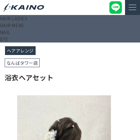
HAIR LADIES
KAINO－カイノ－【公式サイト】
>
ブログ
>
浴衣ヘアセット
HAIR MENS
NAIL
2024/08/14
EYE
ヘアアレンジ
なんばタワー店
浴衣ヘアセット