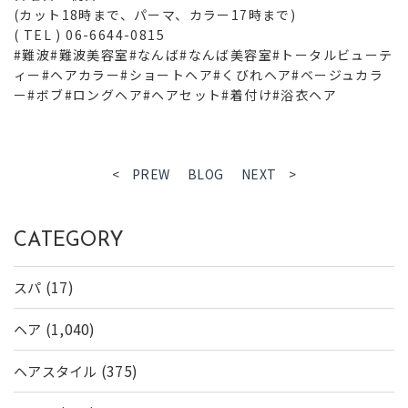
(
カット
18
時まで、パーマ、カラー
17
時まで
)
( TEL ) 06-6644-0815
#
難波
#
難波美容室
#
なんば
#
なんば美容室
#
トータルビューテ
ィー
#
ヘアカラー
#
ショートヘア
#
くびれヘア
#
ベージュカラ
ー#ボブ#ロングヘア#ヘアセット#着付け#浴衣ヘア
< PREW
BLOG
NEXT >
CATEGORY
(17)
スパ
(1,040)
ヘア
(375)
ヘアスタイル