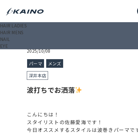
HAIR LADIES
KAINO－カイノ－【公式サイト】
>
ブログ
>
波打ちで
HAIR MENS
NAIL
EYE
2025/10/08
パーマ
メンズ
深井本店
波打ちでお洒落
こんにちは！
スタイリストの佐藤愛海です！
今日オススメするスタイルは波巻きパーマで