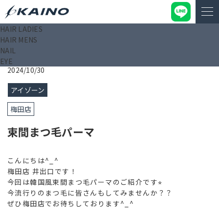
HAIR LADIES
KAINO－カイノ－【公式サイト】
>
ブログ
>
束間まつ毛パー
HAIR MENS
マ
NAIL
EYE
2024/10/30
アイゾーン
梅田店
束間まつ毛パーマ
こんにちは^_^
梅田店 井出口です！
今回は韓国風束間まつ毛パーマのご紹介です⭐︎
今流行りのまつ毛に皆さんもしてみませんか？？
ぜひ梅田店でお待ちしております^_^