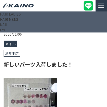
HAIR LADIES
KAINO－カイノ－【公式サイト】
>
ブログ
>
新しいパーツ入荷
HAIR MENS
しました！
NAIL
EYE
2026/01/06
ネイル
深井本店
新しいパーツ入荷しました！