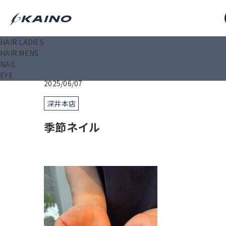
HAIR LADIES
KAINO－カイノ－【公式サイト】
>
ブログ
>
季節ネイ
HAIR MENS
NAIL
EYE
2025/06/07
深井本店
季節ネイル