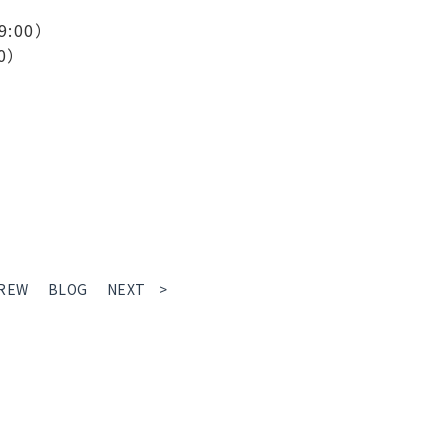
:00）
0）
REW
BLOG
NEXT >