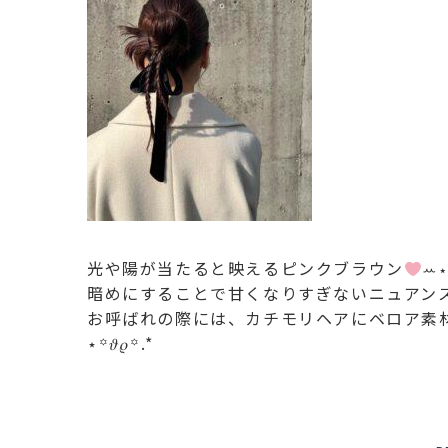
光や陽が当たると映えるピンクブラウン
ꕀ
暗めにすることで甘くなりすぎないニュアン
お呼ばれの際には、カチモリヘアにベロア素
⋆꙳𝜗𝜚꙳.*‬