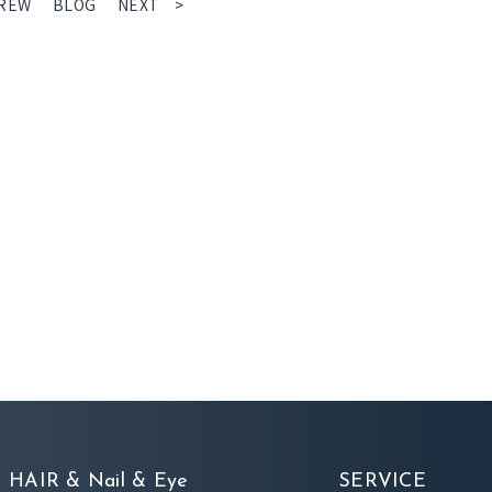
REW
BLOG
NEXT >
HAIR & Nail & Eye
SERVICE