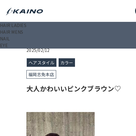
HAIR LADIES
KAINO－カイノ－【公式サイト】
>
ブログ
>
大人かわ
HAIR MENS
NAIL
EYE
2025/02/12
ヘアスタイル
カラー
福岡志免本店
大人かわいいピンクブラウン♡