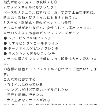
指先が明るく見え、写真映えも◎
2.オフィスネイルにもぴったり！
ベースをナチュラルにすれば、派手すぎず上品な印象に。
新生活・異動・就活ネイルにもおすすめです。
3.入学式・卒業式・春のイベントにも最適
きちんと感がありながら、女性らしさも演出できます。
当サロンおすすめ春のピンクフレンチデザイン
● シアーピンク×細フレンチ
● くすみピンク×ゴールドライン
● チークネイル×ピンクフレンチ
● ラメ入り大人可愛いフレンチ
カラーの濃さやフレンチ幅によって印象は大きく変わりま
す。
お客様の肌色やライフスタイルに合わせてご提案いたしま
す。
こんな方におすすめ
・春ネイルに迷っている
・シンプルだけど可愛いネイルがしたい
・手元を綺麗に見せたい
・大人上品なデザインが好き