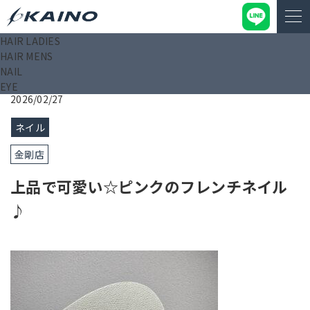
HAIR LADIES
KAINO－カイノ－【公式サイト】
>
ブログ
>
上品で可愛い☆ピ
HAIR MENS
ンクのフレンチネイル♪
NAIL
EYE
2026/02/27
ネイル
金剛店
上品で可愛い☆ピンクのフレンチネイル
♪