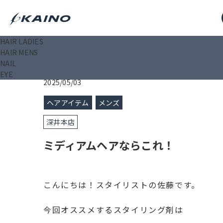
HAIR LADIES
KAINO－カイノ－【公式サイト】
>
ブログ
>
ミディア
HAIR MENS
NAIL
EYE
2025/05/03
ヘアアイテム
メンズ
深井本店
ミディアムヘアならこれ！
こんにちは！スタイリストの佐藤です。
今回オススメするスタイリング剤は