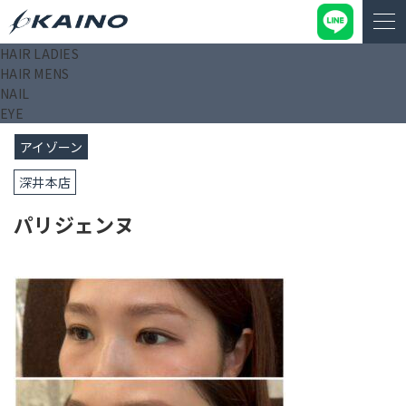
HAIR LADIES
KAINO－カイノ－【公式サイト】
>
ブログ
>
パリジェンヌ
HAIR MENS
NAIL
2025/05/04
EYE
アイゾーン
深井本店
パリジェンヌ