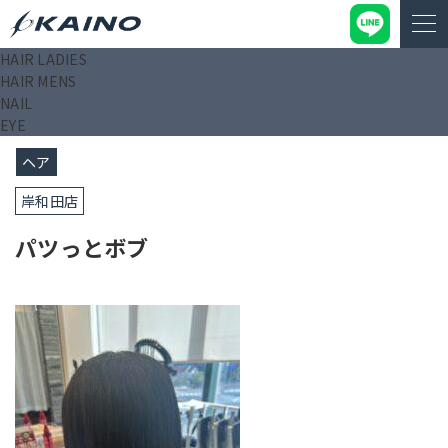
HAIR LADIES
KAINO－カイノ－【公式サイト】
>
ブログ
>
パツっとボブ
HAIR MENS
NAIL
2024/08/31
EYE
ヘア
岸和田店
パツっとボブ