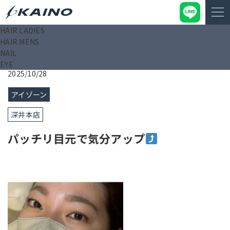
HAIR LADIES
KAINO－カイノ－【公式サイト】
>
ブログ
>
パッチリ目元で気
HAIR MENS
分アップ
NAIL
EYE
2025/10/28
アイゾーン
深井本店
パッチリ目元で気分アップ