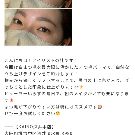
こんにちは！アイリストの辻です！
今回は自まつ毛を最大限に活かしたまつ毛パーマで、自然な
立ち上げデザインをご紹介します！
根元から優しくリフトすることで、黒目の上に光が入り、ぱ
っちりとした印象に仕上がります
️
ビューラーいらずの毎日で、朝のメイクがとても楽になりま
す
まつ毛が下がりやすい方は特にオススメです
ぜひ一度お試しください
───────────────────────────
──【KAINO深井本店】
大阪府堺市中区深井清水町 3980