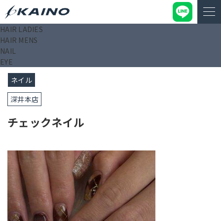
HAIR LADIES
KAINO－カイノ－【公式サイト】
>
ブログ
>
チェックネイル
HAIR MENS
NAIL
2026/02/28
EYE
ネイル
深井本店
チェックネイル