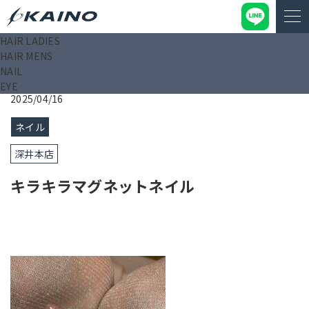
HAIR LADIES
KAINO－カイノ－【公式サイト】
>
ブログ
>
キラキラマグネッ
HAIR MENS
トネイル
NAIL
EYE
2025/04/16
ネイル
深井本店
キラキラマグネットネイル