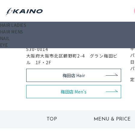
HAIR LADIES
0
HAIR MENS
梅田店 Nail＆Eye
NAIL
EYE
平
530-0014
パ
大阪府大阪市北区鶴野町2-4 グラン梅田ビ
日
ル 1F・2F
パ
梅田店 Hair
定
梅田店 Men's
TOP
MENU & PRICE