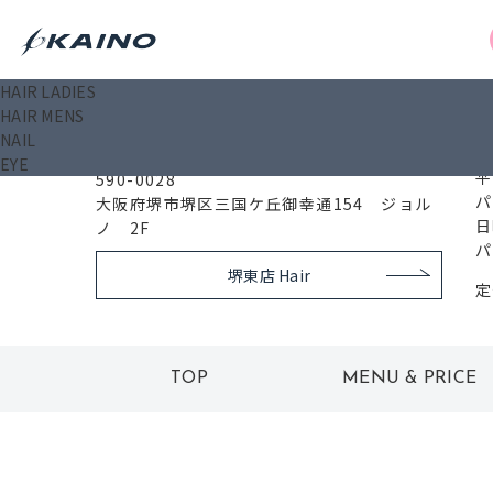
HAIR LADIES
0
HAIR MENS
堺東店 Nail＆Eye
NAIL
EYE
平
590-0028
パ
大阪府堺市堺区三国ケ丘御幸通154 ジョル
日
ノ 2F
パ
堺東店 Hair
定
TOP
MENU & PRICE
トップ
メニュー