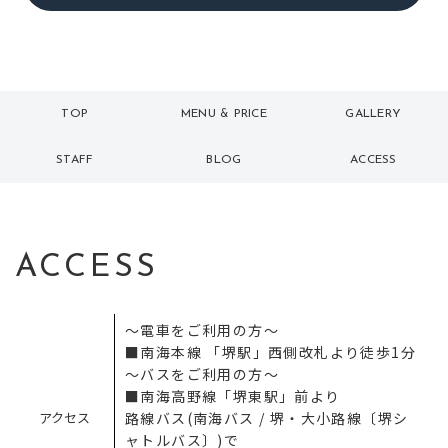
TOP
MENU & PRICE
GALLERY
トップ
メニュー
ギャラリー
STAFF
BLOG
ACCESS
スタッフ
ブログ
アクセス
ACCESS
～電車をご利用の方～
■南海本線 「堺駅」西側改札より徒歩1分
～バスをご利用の方～
■南海高野線「堺東駅」前より
アクセス
路線バス(南海バス / 堺・大小路線〔堺シ
ャトルバス〕)で