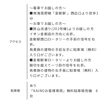
～電車でお越しの方～
■南海高野線「金剛駅 」西出口より徒歩1
分
～お車でお越しの方～
■狭山池通り(202号線)よりお越しの方
イオン金剛店の方向に右折。
金剛駅西口ロータリーの手前の信号を右
アクセス
折。
鳥貴族の建物の手前左手に駐車場（無料）
入り口がございます。
■金剛駅東ロータリーよりお越しの方
踏切を越えて一つ目の信号を右折。
鳥貴族の建物の右手奥に駐車場（無料）入
り口がございます。
あり
駐車場
「KAINOお客様専用」無料駐車場完備 6
台