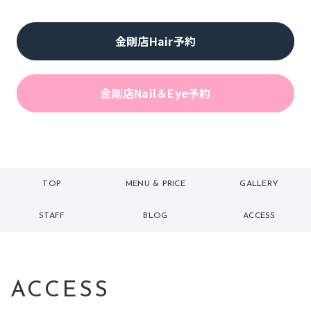
金剛店Hair予約
金剛店Nail＆Eye予約
TOP
MENU & PRICE
GALLERY
トップ
メニュー
ギャラリー
STAFF
BLOG
ACCESS
スタッフ
ブログ
アクセス
ACCESS