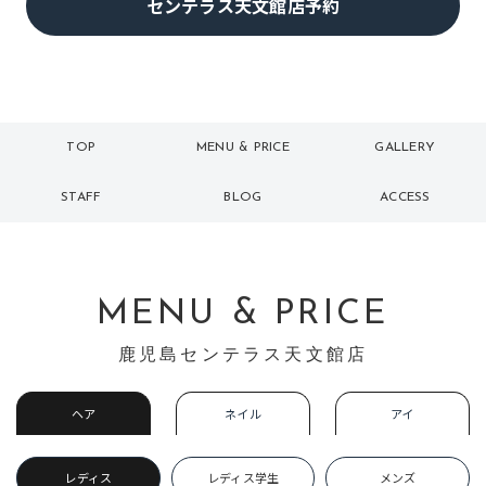
センテラス天文館店予約
TOP
MENU & PRICE
GALLERY
トップ
メニュー
ギャラリー
STAFF
BLOG
ACCESS
スタッフ
ブログ
アクセス
MENU & PRICE
鹿児島センテラス天文館店
ヘア
ネイル
アイ
レディス
レディス学生
メンズ