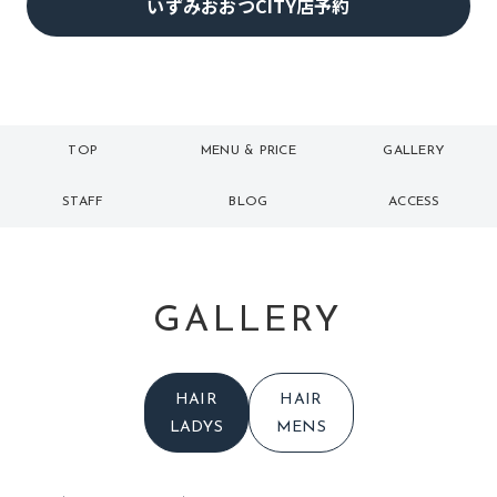
いずみおおつCITY店予約
TOP
MENU & PRICE
GALLERY
トップ
メニュー
ギャラリー
STAFF
BLOG
ACCESS
スタッフ
ブログ
アクセス
GALLERY
HAIR
HAIR
LADYS
MENS