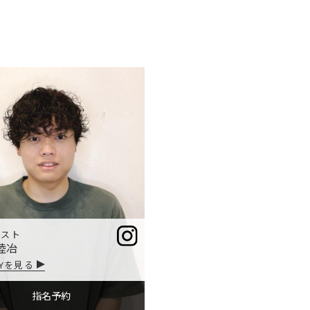
リスト
陸冶
RYを見る
指名予約