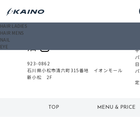
HAIR LADIES
0
HAIR MENS
イオンモール新小松
NAIL
店
EYE
平
パ
923-0862
日
石川県小松市清六町315番地 イオンモール
パ
新小松 2F
定
TOP
MENU & PRICE
トップ
メニュー