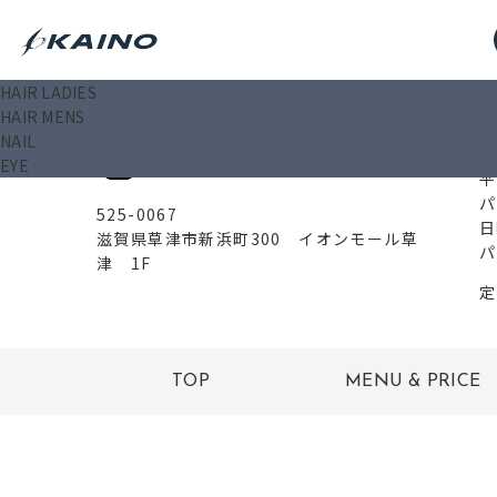
HAIR LADIES
0
HAIR MENS
イオンモール草津店
NAIL
EYE
平
パ
525-0067
日
滋賀県草津市新浜町300 イオンモール草
パ
津 1F
定
TOP
MENU & PRICE
トップ
メニュー