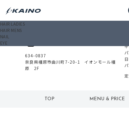
HAIR LADIES
0
HAIR MENS
イオンモール橿原店
NAIL
EYE
平
パ
634-0837
日
奈良県橿原市曲川町7-20-1 イオンモール橿
パ
原 2F
定
TOP
MENU & PRICE
トップ
メニュー