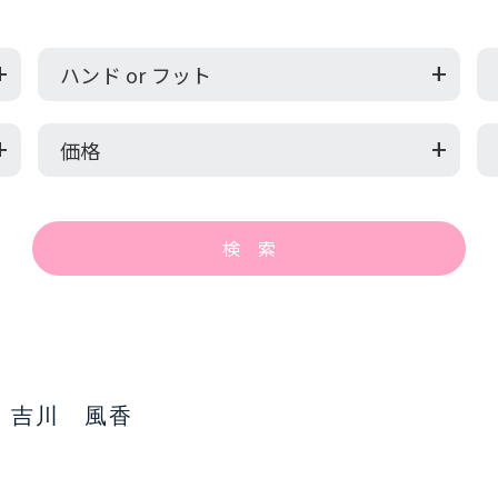
ハンド or フット
価格
吉川 風香