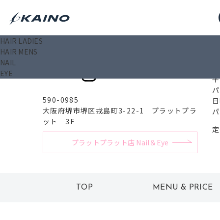
HAIR LADIES
0
HAIR MENS
プラットプラット店
NAIL
Hair
EYE
平
パ
590-0985
日
大阪府堺市堺区戎島町3-22-1 プラットプラ
パ
ット 3F
定
プラットプラット店 Nail＆Eye
TOP
MENU & PRICE
トップ
メニュー