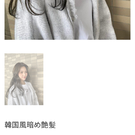
韓国風暗め艶髪