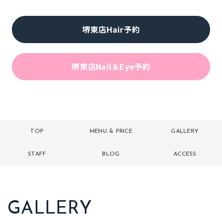
堺東店Hair予約
堺東店Nail＆Eye予約
TOP
MENU & PRICE
GALLERY
トップ
メニュー
ギャラリー
STAFF
BLOG
ACCESS
スタッフ
ブログ
アクセス
GALLERY