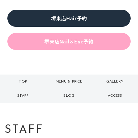
堺東店Hair予約
堺東店Nail＆Eye予約
TOP
MENU & PRICE
GALLERY
トップ
メニュー
ギャラリー
STAFF
BLOG
ACCESS
スタッフ
ブログ
アクセス
STAFF