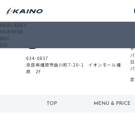
HAIR LADIES
0
HAIR MENS
イオンモール橿原店
NAIL
EYE
平
パ
634-0837
日
奈良県橿原市曲川町7-20-1 イオンモール橿
パ
原 2F
定
TOP
MENU & PRICE
トップ
メニュー