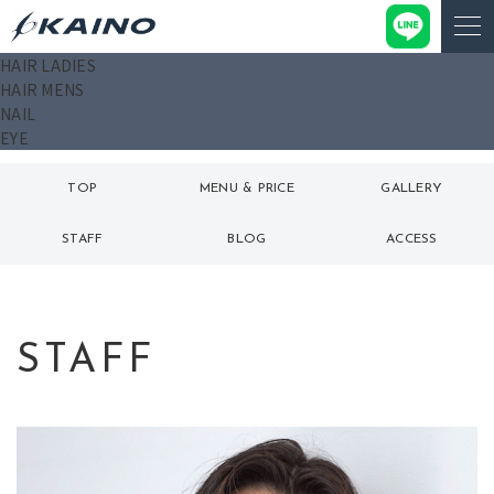
HAIR LADIES
HAIR MENS
NAIL
EYE
TOP
MENU & PRICE
GALLERY
トップ
メニュー
ギャラリー
STAFF
BLOG
ACCESS
スタッフ
ブログ
アクセス
STAFF