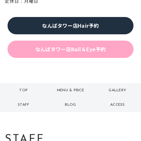
定休日：月曜日
なんばタワー店Hair予約
なんばタワー店Nail＆Eye予約
TOP
MENU & PRICE
GALLERY
トップ
メニュー
ギャラリー
STAFF
BLOG
ACCESS
スタッフ
ブログ
アクセス
STAFF