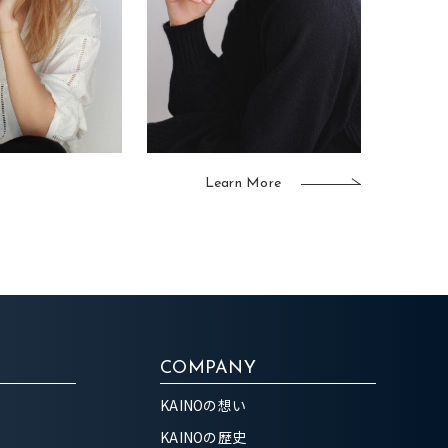
Learn More
COMPANY
KAINOの想い
KAINOの歴史