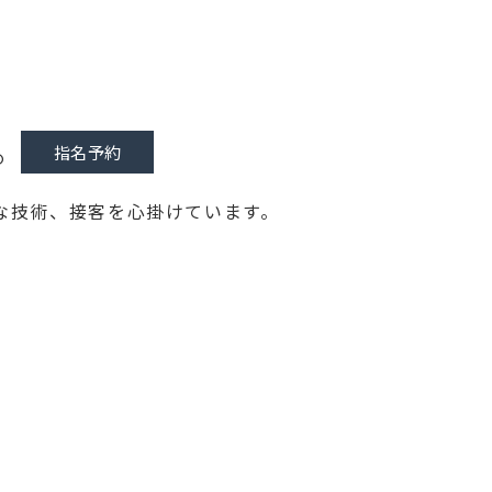
指名予約
O
な技術、接客を心掛けています。