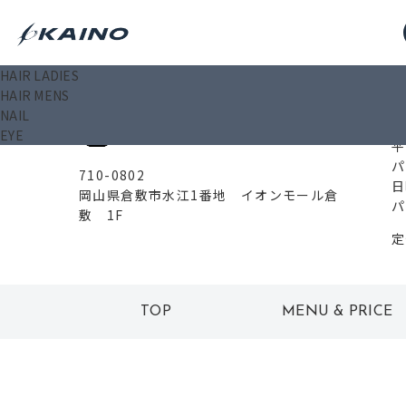
HAIR LADIES
0
HAIR MENS
イオンモール倉敷店
NAIL
EYE
平
パ
710-0802
日
岡山県倉敷市水江1番地 イオンモール倉
パ
敷 1F
定
TOP
MENU & PRICE
トップ
メニュー