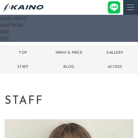
HAIR LADIES
HAIR MENS
NAIL
EYE
TOP
MENU & PRICE
GALLERY
トップ
メニュー
ギャラリー
STAFF
BLOG
ACCESS
スタッフ
ブログ
アクセス
STAFF