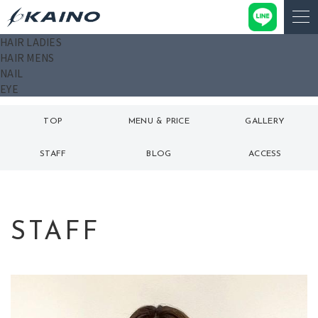
HAIR LADIES
HAIR MENS
NAIL
EYE
TOP
MENU & PRICE
GALLERY
トップ
メニュー
ギャラリー
STAFF
BLOG
ACCESS
スタッフ
ブログ
アクセス
STAFF