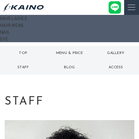
HAIR LADIES
HAIR MENS
NAIL
EYE
TOP
MENU & PRICE
GALLERY
トップ
メニュー
ギャラリー
STAFF
BLOG
ACCESS
スタッフ
ブログ
アクセス
STAFF