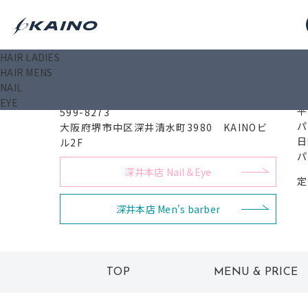
HAIR LADIES
0
HAIR MENS
深井本店 Hair
NAIL
EYE
平
599-8273
パ
大阪府堺市中区深井清水町3980 KAINOビ
日
ル2F
パ
深井本店 Nail＆Eye
定
深井本店 Men's barber
TOP
MENU & PRICE