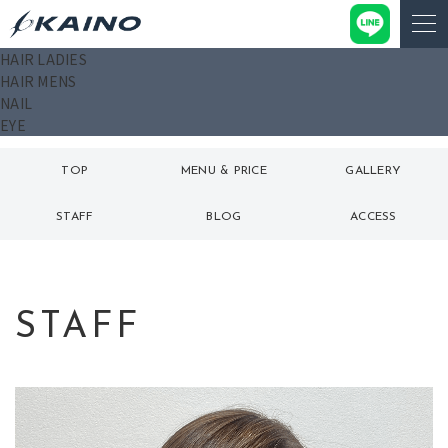
HAIR LADIES
HAIR MENS
NAIL
EYE
TOP
MENU & PRICE
GALLERY
トップ
メニュー
ギャラリー
STAFF
BLOG
ACCESS
スタッフ
ブログ
アクセス
STAFF