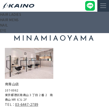
HAIR LADIES
KAINO－カイノ－【公式サイト】
>
口コミ
>
東京
>
南青山店
HAIR MENS
NAIL
EYE
MINAMIAOYAMA
南青山店
107-0062
東京都港区南青山 3 丁目 2 番 2 南
青山 MR ビル 2F
TEL：
03-6447-2789