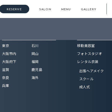
RESERVE
SALON
MENU
GALLERY
HAIR & Nail & Eye
SERVICE
東京
石川
移動美容室
大阪市内
岡山
フォトスタジオ
大阪府下
福岡
レンタル衣装
滋賀
鹿児島
出張ヘアメイク
奈良
海外
スクール
兵庫
成人式