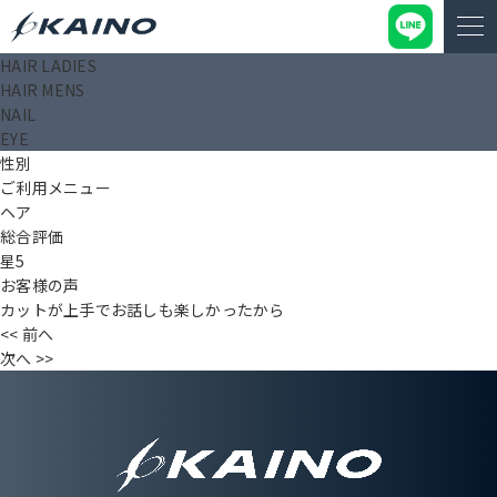
HAIR LADIES
鍋島 惠美子
HAIR MENS
投稿日： 2025.08.28
NAIL
タイトル（〇〇様）
EYE
年齢
性別
ご利用メニュー
ヘア
総合評価
星5
お客様の声
カットが上手でお話しも楽しかったから
<< 前へ
次へ >>