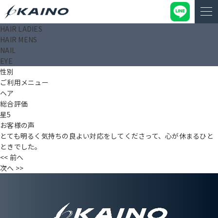
HAIR LADIES
石田 恵子
HAIR MENS
投稿日： 2024.12.13
NAIL
タイトル（〇〇様）
EYE
年齢
性別
ご利用メニュー
ヘア
総合評価
星5
お客様の声
とても明るく気持ちの良よい対応をしてくださって、心が休まるひと
ときでした。
<< 前へ
次へ >>