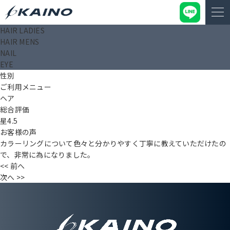
HAIR LADIES
松永 賢治
HAIR MENS
投稿日： 2025.08.28
NAIL
タイトル（〇〇様）
EYE
年齢
性別
ご利用メニュー
ヘア
総合評価
星4.5
お客様の声
カラーリングについて色々と分かりやすく丁寧に教えていただけたの
で、非常に為になりました。
<< 前へ
次へ >>