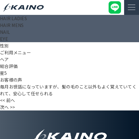
HAIR LADIES
匿名
HAIR MENS
投稿日： 2025.09.19
NAIL
タイトル（〇〇様）
EYE
年齢
性別
ご利用メニュー
ヘア
総合評価
星5
お客様の声
毎月お世話になっていますが、髪の毛のこと以外もよく覚えていてく
れて、安心して任せられる
<< 前へ
次へ >>