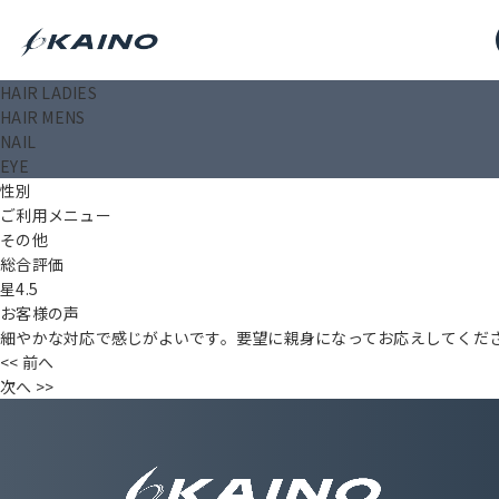
HAIR LADIES
匿名
HAIR MENS
投稿日： 2024.11.15
NAIL
タイトル（〇〇様）
EYE
年齢
性別
ご利用メニュー
その他
総合評価
星4.5
お客様の声
細やかな対応で感じがよいです。要望に親身になってお応えしてくだ
<< 前へ
次へ >>